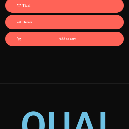
Tidal
Deezer
Add to cart
QUAI