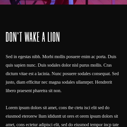
DON’T WAKE A LION
Sed in egestas nibh. Morbi mollis posuere enim ac porta. Duis
quis sapien nunc. Duis sodales dolor nisl purus mollis. Cras
dictum vitae est a lacinia. Nunc posuere sodales consequat. Sed
justo, diam efficitur nec magna sodales ullamrper. Hendrerit
libero praesent pharetra sit non.
Lorem ipsum dolors sit amet, cons the ctetu isci elit sed do
eiusmod eterorew llum ididuntt ut ores et orem ipsum dolors sit
amet, cons ectetur adipisci elit, sed do eiusmod tempor incp tate