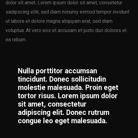
dolor sit amet. Lorem ipsum dolor sit amet, consetetur
sadipscing elitr, sed diam nonumy eirmod tempor invidunt
ut labore et dolore magna aliquyam erat, sed diam
voluptua. At vero eos et accusam et justo duo dolores et
ea rebum.
Nulla porttitor accumsan
tincidunt. Donec sollicitudin
molestie malesuada. Proin eget
tortor risus. Lorem ipsum dolor
sit amet, consectetur
adipiscing elit. Donec rutrum
congue leo eget malesuada.