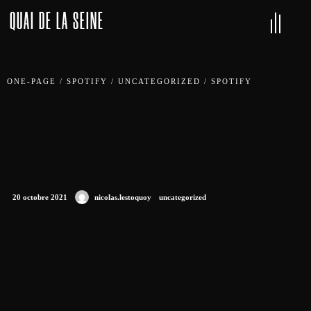
QUAI DE LA SEINE
ONE-PAGE
/
SPOTIFY
/
UNCATEGORIZED
/
SPOTIFY
20 octobre 2021
nicolas.lestoquoy
uncategorized