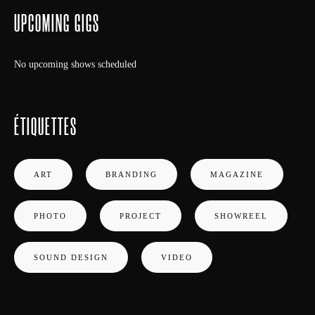
UPCOMING GIGS
No upcoming shows scheduled
ÉTIQUETTES
ART
BRANDING
MAGAZINE
PHOTO
PROJECT
SHOWREEL
SOUND DESIGN
VIDEO