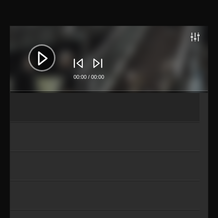
Lecteur
audio
00:00
/
00:00