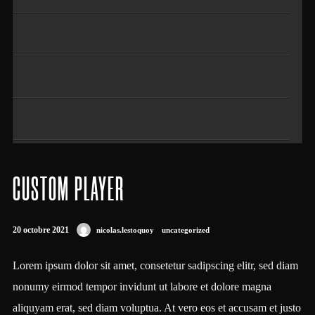
CUSTOM PLAYER
Tiger Rag
QUAI DE LA SEINE
20 octobre 2021
nicolas.lestoquoy
uncategorized
Lorem ipsum dolor sit amet, consetetur sadipscing elitr, sed diam
nonumy eirmod tempor invidunt ut labore et dolore magna
aliquyam erat, sed diam voluptua. At vero eos et accusam et justo