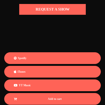
REQUEST A SHOW
Spotify
iTunes
YT Music
Add to cart